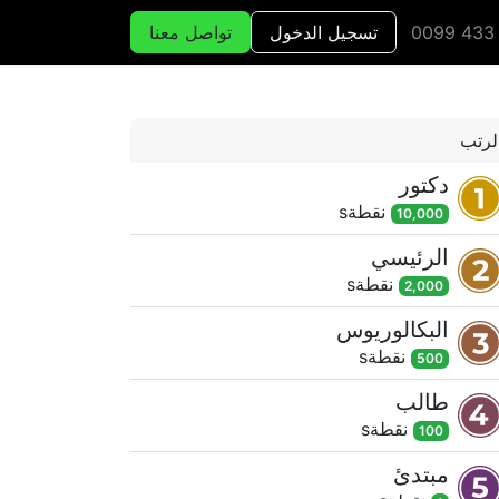
تسجيل الدخول
تواصل معنا
لرتب
دكتور
نقطة
s
10,000
الرئيسي
نقطة
s
2,000
البكالوريوس
نقطة
s
500
طالب
نقطة
s
100
مبتدئ