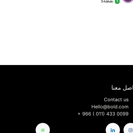
نقطة
s
1
صل معنا
Contact us
Hello@bold.com
+
966 (
011) 433 0099