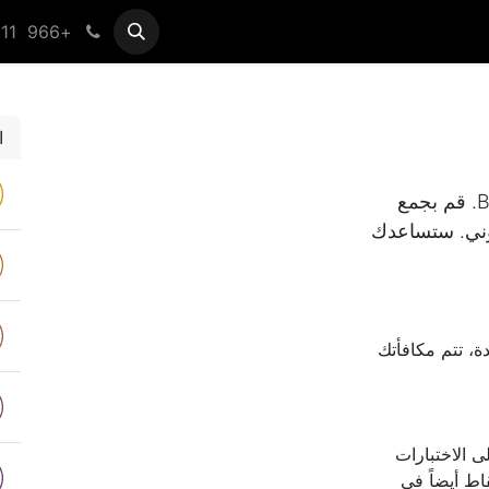
+966 11 433 0099
Help
Vender Registration
ا
واصل التعلم مع Bold Advertising Company. قم بجمع
روني. ستساعدك
ة، تتم مكافأتك
ى الاختبارات
اط أيضاً في